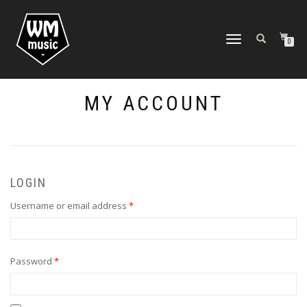
TOGGLE
0
NAVIGATION
MY ACCOUNT
LOGIN
Required
Username or email address
*
Required
Password
*